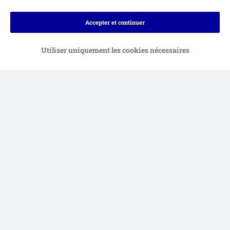
Moyens de paiement
Accepter et continuer
Utiliser uniquement les cookies nécessaires
Virement bancaire et facture
Livraison
Sécurité
FAQ & Contact
Conditions Générales de Vente
Mentions légales
Sécurité et confidentialité
Dispositions sur l’élimination des déchets
Frais et délai de livraison
Modes de paiement
Renoncer au contrat ici
Programme de fidélité
Application mobile
Programme d'affiliation